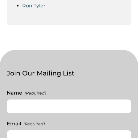
Ron Tyler
Join Our Mailing List
Name
(Required)
Email
(Required)